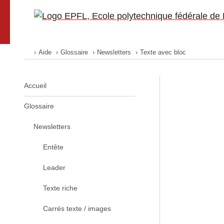
Go to main site
Aide
Glossaire
Newsletters
Texte avec bloc
Accueil
Newsletters
Thèmes
Accueil
Listes et abonnés
Glossaire
Campagnes
Newsletters
Aide
Entête
Leader
Texte riche
Carrés texte / images