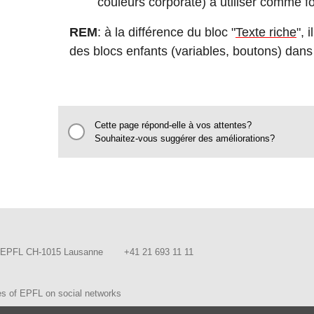
couleurs corporate) à utiliser comme f
REM
: à la différence du bloc "
Texte riche
", 
des blocs enfants (variables, boutons) dans
Cette page répond-elle à vos attentes?
Souhaitez-vous suggérer des améliorations?
EPFL CH-1015 Lausanne
+41 21 693 11 11
es of EPFL on social networks