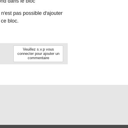
ond dans le bloc
il n'est pas possible d'ajouter
 ce bloc.
Veuillez s.v.p vous
connecter pour ajouter un
commentaire
Follow us on Facebook.
Follow us on Twitter.
Follow us on Instagram.
Follow us on Youtube
Follow us on Li