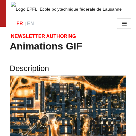
Go to main site
FR
EN
Menu
NEWSLETTER AUTHORING
Animations GIF
Description