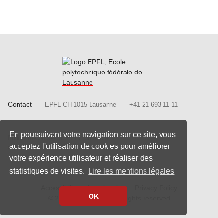
Contact
EPFL CH-1015 Lausanne
+41 21 693 11 11
Follow us on Facebook.
Follow us on Twitter
Follow us on
Follow
En poursuivant votre navigation sur ce site, vous
Follow the pulses of EPFL on social
Follow us on LinkedIn.
acceptez l'utilisation de cookies pour améliorer
networks
votre expérience utilisateur et réaliser des
statistiques de visites.
Lire les mentions légales
Accessibility
Legal notice
Privacy Policy
OK
© 2020 - 2026 EPFL, all rights reserved