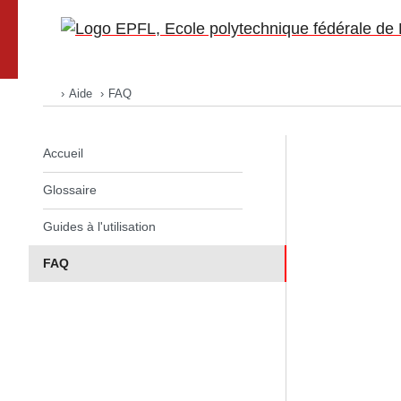
Go to main site
Aide
FAQ
Accueil
Newsletters
Thèmes
Accueil
Listes et abonnés
Glossaire
Campagnes
Guides à l'utilisation
Aide
FAQ
(page courante)