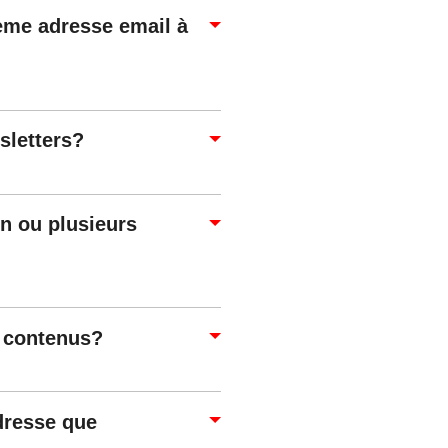
ième adresse email à
sletters?
un ou plusieurs
s contenus?
adresse que