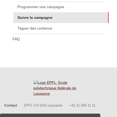
Programmer une campagne
Suivre la campagne
(page courante)
Taguer des contenus
FAQ
Contact
EPFL CH-1015 Lausanne
+41 21 693 11 11
Follow us on Facebook.
Follow us on Twitter
Follow us on
Follow