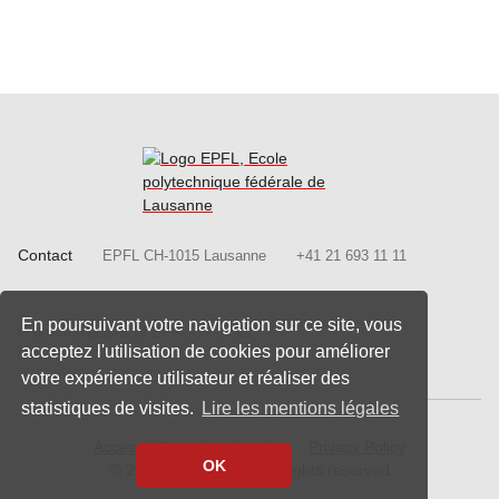
Contact
EPFL CH-1015 Lausanne
+41 21 693 11 11
Follow us on Facebook.
Follow us on Twitter
Follow us on
Follow
En poursuivant votre navigation sur ce site, vous
Follow the pulses of EPFL on social
Follow us on LinkedIn.
acceptez l'utilisation de cookies pour améliorer
networks
votre expérience utilisateur et réaliser des
statistiques de visites.
Lire les mentions légales
Accessibility
Legal notice
Privacy Policy
OK
© 2020 - 2026 EPFL, all rights reserved