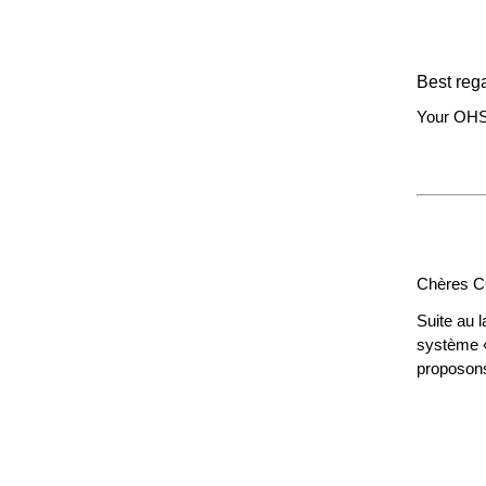
​Best reg
Your OHS
Chères 
Suite au 
système 
proposons