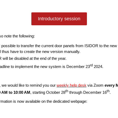
Introductory session
o note the following:
ot possible to transfer the current door panels from ISIDOR to the new 
l thus have to create the new version manually.
will be disabled at the end of the year.
rd
adline to implement the new system is December 23
2024.
 we would like to remind you our
weekly help desk
via Zoom
every 
th
th
0 AM to 10:00 AM
, starting October 28
through December 16
.
rmation is now available on the dedicated webpage: