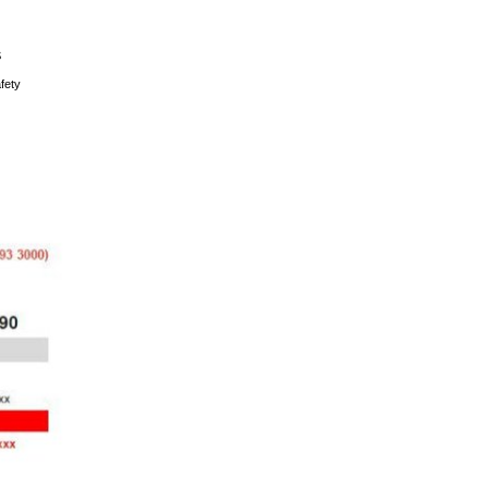
S
fety