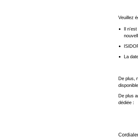
Veuillez é
Il n'es
nouvel
ISIDOR 
La dat
De plus, 
disponibl
De plus a
dédiée :​
​Cordial