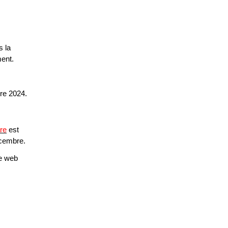
s la
ment.
re 2024.
re
est
écembre.
ge web