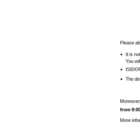
Please als
It is n
You wil
ISIDOR 
The de
Moreover,
from 9:0
More info