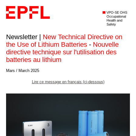
VPO-SE OHS
Occupational
Health and
Safety
Newsletter |
New Technical Directive on
the Use of Lithium Batteries
-
Nouvelle
directive technique sur l'utilisation des
batteries au lithium
Mars / March 2025
Lire ce message en français (ci-dessous)