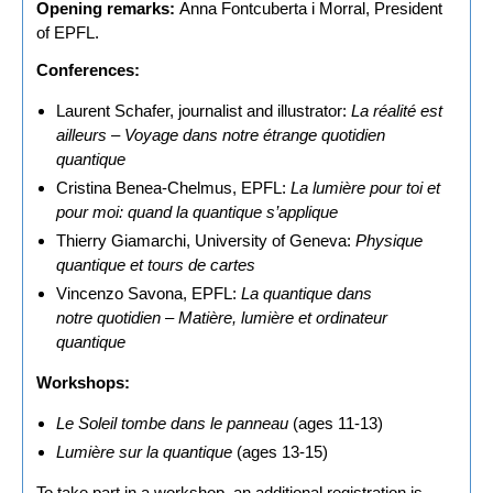
Opening remarks:
Anna Fontcuberta i Morral, President
of EPFL.
Conferences:
Laurent Schafer, journalist and illustrator:
La réalité est
ailleurs – Voyage dans notre étrange quotidien
quantique
Cristina Benea-Chelmus, EPFL:
La lumière pour toi et
pour moi: quand la quantique s’applique
Thierry Giamarchi, University of Geneva:
Physique
quantique et tours de cartes
Vincenzo Savona, EPFL:
La quantique dans
notre quotidien – Matière, lumière et ordinateur
quantique
Workshops:
Le Soleil tombe dans le panneau
(ages 11-13)
Lumière sur la quantique
(ages 13-15)
To take part in a workshop, an
additional registratio
n is