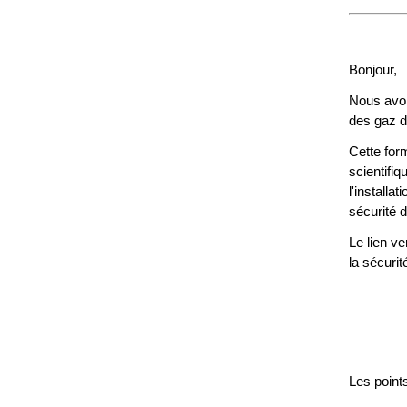
Bonjour,
Nous avons
des gaz d
Cette form
scientifiq
l'installa
sécurité 
Le lien v
la sécurit
Les point