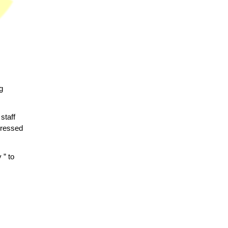
g
staff
pressed
 ” to