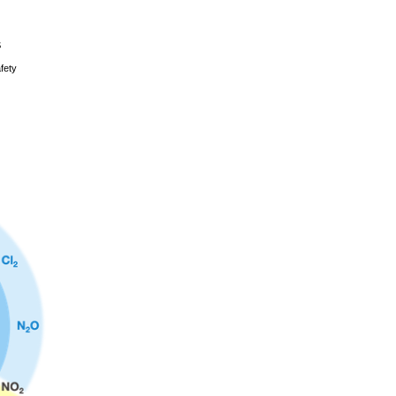
S
fety