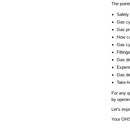
The points
Saf
Gas cy
Gas pr
How ca
Gas cy
Fitting
Gas di
Experi
Gas de
Take-
For any qu
by openi
Let’s imp
Your OH