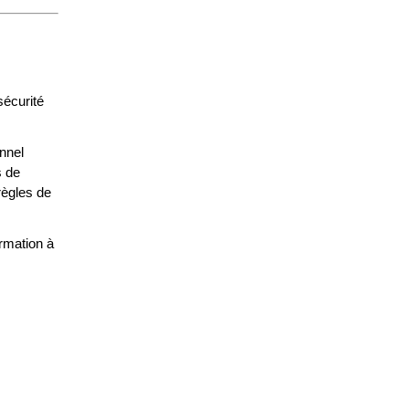
sécurité
onnel
s de
règles de
ormation à