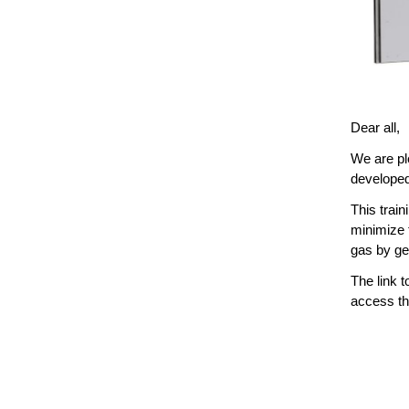
Dear all,
We are pl
developed
This train
minimize 
gas by get
The link t
access the