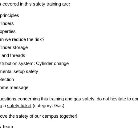
 covered in this safety training are:
ety principles
linders
operties
n we reduce the risk?
linder storage
s and threads
stribution system: Cylinder change
mental setup safety
tection
home message
estions concerning this training and gas safety, do not hesitate to co
ng a
safety ticket
(category: Gas).
rove the safety of our campus together!
S Team